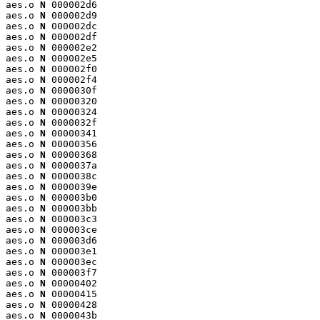
aes.o 
N
 000002d6

aes.o 
N
 000002d9

aes.o 
N
 000002dc

aes.o 
N
 000002df

aes.o 
N
 000002e2

aes.o 
N
 000002e5

aes.o 
N
 000002f0

aes.o 
N
 000002f4

aes.o 
N
 0000030f

aes.o 
N
 00000320

aes.o 
N
 00000324

aes.o 
N
 0000032f

aes.o 
N
 00000341

aes.o 
N
 00000356

aes.o 
N
 00000368

aes.o 
N
 0000037a

aes.o 
N
 0000038c

aes.o 
N
 0000039e

aes.o 
N
 000003b0

aes.o 
N
 000003bb

aes.o 
N
 000003c3

aes.o 
N
 000003ce

aes.o 
N
 000003d6

aes.o 
N
 000003e1

aes.o 
N
 000003ec

aes.o 
N
 000003f7

aes.o 
N
 00000402

aes.o 
N
 00000415

aes.o 
N
 00000428

aes.o 
N
 0000043b
