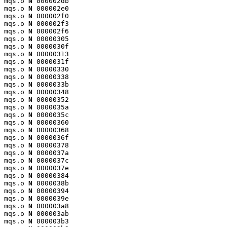
mqs.o 
N
 000002db

mqs.o 
N
 000002e0

mqs.o 
N
 000002f0

mqs.o 
N
 000002f3

mqs.o 
N
 000002f6

mqs.o 
N
 00000305

mqs.o 
N
 0000030f

mqs.o 
N
 00000313

mqs.o 
N
 0000031f

mqs.o 
N
 00000330

mqs.o 
N
 00000338

mqs.o 
N
 0000033b

mqs.o 
N
 00000348

mqs.o 
N
 00000352

mqs.o 
N
 0000035a

mqs.o 
N
 0000035c

mqs.o 
N
 00000360

mqs.o 
N
 00000368

mqs.o 
N
 0000036f

mqs.o 
N
 00000378

mqs.o 
N
 0000037a

mqs.o 
N
 0000037c

mqs.o 
N
 0000037e

mqs.o 
N
 00000384

mqs.o 
N
 0000038b

mqs.o 
N
 00000394

mqs.o 
N
 0000039e

mqs.o 
N
 000003a8

mqs.o 
N
 000003ab

mqs.o 
N
 000003b3
