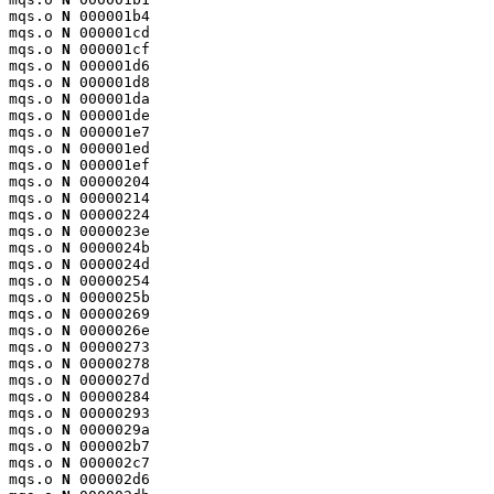
mqs.o 
N
 000001b4

mqs.o 
N
 000001cd

mqs.o 
N
 000001cf

mqs.o 
N
 000001d6

mqs.o 
N
 000001d8

mqs.o 
N
 000001da

mqs.o 
N
 000001de

mqs.o 
N
 000001e7

mqs.o 
N
 000001ed

mqs.o 
N
 000001ef

mqs.o 
N
 00000204

mqs.o 
N
 00000214

mqs.o 
N
 00000224

mqs.o 
N
 0000023e

mqs.o 
N
 0000024b

mqs.o 
N
 0000024d

mqs.o 
N
 00000254

mqs.o 
N
 0000025b

mqs.o 
N
 00000269

mqs.o 
N
 0000026e

mqs.o 
N
 00000273

mqs.o 
N
 00000278

mqs.o 
N
 0000027d

mqs.o 
N
 00000284

mqs.o 
N
 00000293

mqs.o 
N
 0000029a

mqs.o 
N
 000002b7

mqs.o 
N
 000002c7

mqs.o 
N
 000002d6
