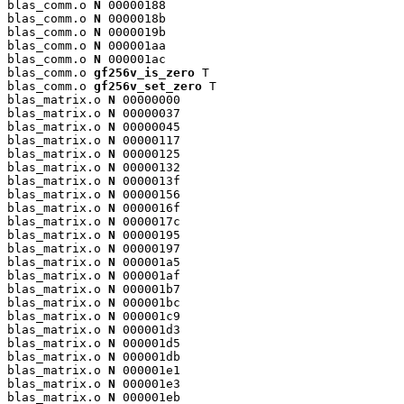
blas_comm.o 
N
 00000188

blas_comm.o 
N
 0000018b

blas_comm.o 
N
 0000019b

blas_comm.o 
N
 000001aa

blas_comm.o 
N
 000001ac

blas_comm.o 
gf256v_is_zero
 T

blas_comm.o 
gf256v_set_zero
 T

blas_matrix.o 
N
 00000000

blas_matrix.o 
N
 00000037

blas_matrix.o 
N
 00000045

blas_matrix.o 
N
 00000117

blas_matrix.o 
N
 00000125

blas_matrix.o 
N
 00000132

blas_matrix.o 
N
 0000013f

blas_matrix.o 
N
 00000156

blas_matrix.o 
N
 0000016f

blas_matrix.o 
N
 0000017c

blas_matrix.o 
N
 00000195

blas_matrix.o 
N
 00000197

blas_matrix.o 
N
 000001a5

blas_matrix.o 
N
 000001af

blas_matrix.o 
N
 000001b7

blas_matrix.o 
N
 000001bc

blas_matrix.o 
N
 000001c9

blas_matrix.o 
N
 000001d3

blas_matrix.o 
N
 000001d5

blas_matrix.o 
N
 000001db

blas_matrix.o 
N
 000001e1

blas_matrix.o 
N
 000001e3

blas_matrix.o 
N
 000001eb
