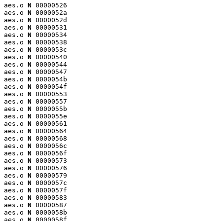
aes.o 
N
 00000526

aes.o 
N
 0000052a

aes.o 
N
 0000052d

aes.o 
N
 00000531

aes.o 
N
 00000534

aes.o 
N
 00000538

aes.o 
N
 0000053c

aes.o 
N
 00000540

aes.o 
N
 00000544

aes.o 
N
 00000547

aes.o 
N
 0000054b

aes.o 
N
 0000054f

aes.o 
N
 00000553

aes.o 
N
 00000557

aes.o 
N
 0000055b

aes.o 
N
 0000055e

aes.o 
N
 00000561

aes.o 
N
 00000564

aes.o 
N
 00000568

aes.o 
N
 0000056c

aes.o 
N
 0000056f

aes.o 
N
 00000573

aes.o 
N
 00000576

aes.o 
N
 00000579

aes.o 
N
 0000057c

aes.o 
N
 0000057f

aes.o 
N
 00000583

aes.o 
N
 00000587

aes.o 
N
 0000058b

aes.o 
N
 0000058f
