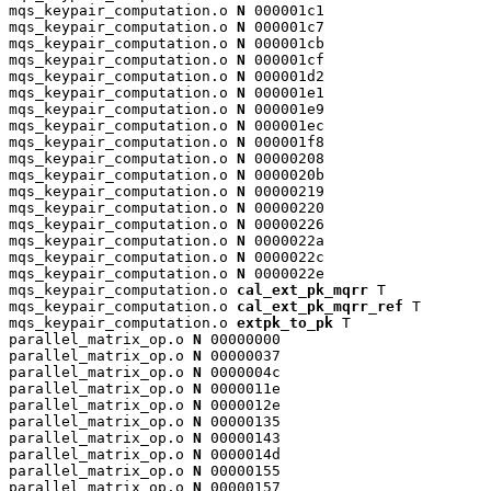
mqs_keypair_computation.o 
N
 000001c1

mqs_keypair_computation.o 
N
 000001c7

mqs_keypair_computation.o 
N
 000001cb

mqs_keypair_computation.o 
N
 000001cf

mqs_keypair_computation.o 
N
 000001d2

mqs_keypair_computation.o 
N
 000001e1

mqs_keypair_computation.o 
N
 000001e9

mqs_keypair_computation.o 
N
 000001ec

mqs_keypair_computation.o 
N
 000001f8

mqs_keypair_computation.o 
N
 00000208

mqs_keypair_computation.o 
N
 0000020b

mqs_keypair_computation.o 
N
 00000219

mqs_keypair_computation.o 
N
 00000220

mqs_keypair_computation.o 
N
 00000226

mqs_keypair_computation.o 
N
 0000022a

mqs_keypair_computation.o 
N
 0000022c

mqs_keypair_computation.o 
N
 0000022e

mqs_keypair_computation.o 
cal_ext_pk_mqrr
 T

mqs_keypair_computation.o 
cal_ext_pk_mqrr_ref
 T

mqs_keypair_computation.o 
extpk_to_pk
 T

parallel_matrix_op.o 
N
 00000000

parallel_matrix_op.o 
N
 00000037

parallel_matrix_op.o 
N
 0000004c

parallel_matrix_op.o 
N
 0000011e

parallel_matrix_op.o 
N
 0000012e

parallel_matrix_op.o 
N
 00000135

parallel_matrix_op.o 
N
 00000143

parallel_matrix_op.o 
N
 0000014d

parallel_matrix_op.o 
N
 00000155

parallel_matrix_op.o 
N
 00000157
