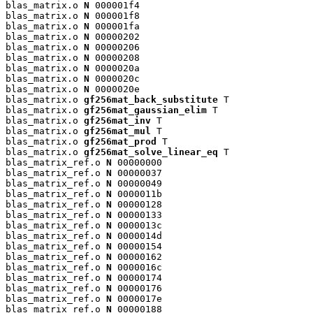
blas_matrix.o 
N
 000001f4

blas_matrix.o 
N
 000001f8

blas_matrix.o 
N
 000001fa

blas_matrix.o 
N
 00000202

blas_matrix.o 
N
 00000206

blas_matrix.o 
N
 00000208

blas_matrix.o 
N
 0000020a

blas_matrix.o 
N
 0000020c

blas_matrix.o 
N
 0000020e

blas_matrix.o 
gf256mat_back_substitute
 T

blas_matrix.o 
gf256mat_gaussian_elim
 T

blas_matrix.o 
gf256mat_inv
 T

blas_matrix.o 
gf256mat_mul
 T

blas_matrix.o 
gf256mat_prod
 T

blas_matrix.o 
gf256mat_solve_linear_eq
 T

blas_matrix_ref.o 
N
 00000000

blas_matrix_ref.o 
N
 00000037

blas_matrix_ref.o 
N
 00000049

blas_matrix_ref.o 
N
 0000011b

blas_matrix_ref.o 
N
 00000128

blas_matrix_ref.o 
N
 00000133

blas_matrix_ref.o 
N
 0000013c

blas_matrix_ref.o 
N
 0000014d

blas_matrix_ref.o 
N
 00000154

blas_matrix_ref.o 
N
 00000162

blas_matrix_ref.o 
N
 0000016c

blas_matrix_ref.o 
N
 00000174

blas_matrix_ref.o 
N
 00000176

blas_matrix_ref.o 
N
 0000017e

blas_matrix_ref.o 
N
 00000188
