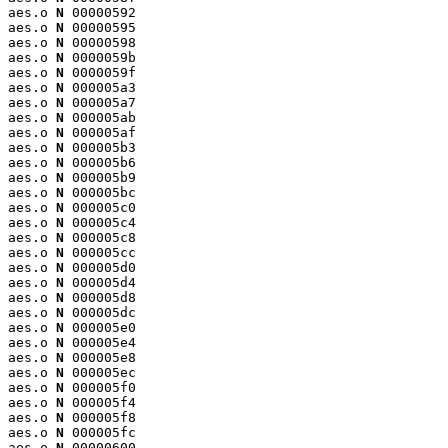
aes.o 
N
 00000592

aes.o 
N
 00000595

aes.o 
N
 00000598

aes.o 
N
 0000059b

aes.o 
N
 0000059f

aes.o 
N
 000005a3

aes.o 
N
 000005a7

aes.o 
N
 000005ab

aes.o 
N
 000005af

aes.o 
N
 000005b3

aes.o 
N
 000005b6

aes.o 
N
 000005b9

aes.o 
N
 000005bc

aes.o 
N
 000005c0

aes.o 
N
 000005c4

aes.o 
N
 000005c8

aes.o 
N
 000005cc

aes.o 
N
 000005d0

aes.o 
N
 000005d4

aes.o 
N
 000005d8

aes.o 
N
 000005dc

aes.o 
N
 000005e0

aes.o 
N
 000005e4

aes.o 
N
 000005e8

aes.o 
N
 000005ec

aes.o 
N
 000005f0

aes.o 
N
 000005f4

aes.o 
N
 000005f8

aes.o 
N
 000005fc

aes.o 
N
 00000600
