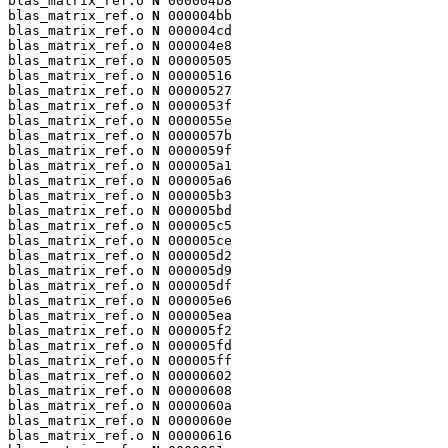
blas_matrix_ref.o 
N
 000004b8

blas_matrix_ref.o 
N
 000004bb

blas_matrix_ref.o 
N
 000004cd

blas_matrix_ref.o 
N
 000004e8

blas_matrix_ref.o 
N
 00000505

blas_matrix_ref.o 
N
 00000516

blas_matrix_ref.o 
N
 00000527

blas_matrix_ref.o 
N
 0000053f

blas_matrix_ref.o 
N
 0000055e

blas_matrix_ref.o 
N
 0000057b

blas_matrix_ref.o 
N
 0000059f

blas_matrix_ref.o 
N
 000005a1

blas_matrix_ref.o 
N
 000005a6

blas_matrix_ref.o 
N
 000005b3

blas_matrix_ref.o 
N
 000005bd

blas_matrix_ref.o 
N
 000005c5

blas_matrix_ref.o 
N
 000005ce

blas_matrix_ref.o 
N
 000005d2

blas_matrix_ref.o 
N
 000005d9

blas_matrix_ref.o 
N
 000005df

blas_matrix_ref.o 
N
 000005e6

blas_matrix_ref.o 
N
 000005ea

blas_matrix_ref.o 
N
 000005f2

blas_matrix_ref.o 
N
 000005fd

blas_matrix_ref.o 
N
 000005ff

blas_matrix_ref.o 
N
 00000602

blas_matrix_ref.o 
N
 00000608

blas_matrix_ref.o 
N
 0000060a

blas_matrix_ref.o 
N
 0000060e

blas_matrix_ref.o 
N
 00000616
