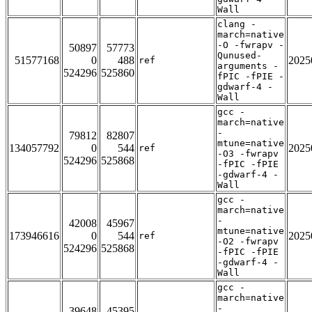
Wall
clang -
march=native
-O -fwrapv -
50897
57773
Qunused-
51577168
0
488
2025
ref
arguments -
524296
525860
fPIC -fPIE -
gdwarf-4 -
Wall
gcc -
march=native
-
79812
82807
mtune=native
134057792
0
544
2025
ref
-O3 -fwrapv
524296
525868
-fPIC -fPIE
-gdwarf-4 -
Wall
gcc -
march=native
-
42008
45967
mtune=native
173946616
0
544
2025
ref
-O2 -fwrapv
524296
525868
-fPIC -fPIE
-gdwarf-4 -
Wall
gcc -
march=native
-
39648
45395