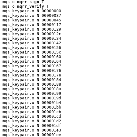
mqs.o 
mqrr_sign
 T

mqs.o 
mqrr_verify
 T

mqs_keypair.o 
N
 00000000

mqs_keypair.o 
N
 00000037

mqs_keypair.o 
N
 00000045

mqs_keypair.o 
N
 00000117

mqs_keypair.o 
N
 00000129

mqs_keypair.o 
N
 0000012c

mqs_keypair.o 
N
 00000134

mqs_keypair.o 
N
 00000142

mqs_keypair.o 
N
 00000156

mqs_keypair.o 
N
 0000015c

mqs_keypair.o 
N
 00000160

mqs_keypair.o 
N
 00000164

mqs_keypair.o 
N
 00000167

mqs_keypair.o 
N
 00000176

mqs_keypair.o 
N
 0000017e

mqs_keypair.o 
N
 00000184

mqs_keypair.o 
N
 00000188

mqs_keypair.o 
N
 0000018a

mqs_keypair.o 
N
 00000199

mqs_keypair.o 
N
 0000019d

mqs_keypair.o 
N
 000001b4

mqs_keypair.o 
N
 000001bb

mqs_keypair.o 
N
 000001cb

mqs_keypair.o 
N
 000001cd

mqs_keypair.o 
N
 000001d2

mqs_keypair.o 
N
 000001df

mqs_keypair.o 
N
 000001e3

mqs_keypair.o 
N
 000001ee
