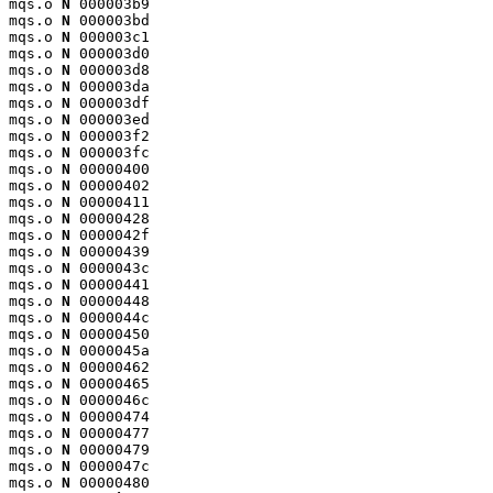
mqs.o 
N
 000003b9

mqs.o 
N
 000003bd

mqs.o 
N
 000003c1

mqs.o 
N
 000003d0

mqs.o 
N
 000003d8

mqs.o 
N
 000003da

mqs.o 
N
 000003df

mqs.o 
N
 000003ed

mqs.o 
N
 000003f2

mqs.o 
N
 000003fc

mqs.o 
N
 00000400

mqs.o 
N
 00000402

mqs.o 
N
 00000411

mqs.o 
N
 00000428

mqs.o 
N
 0000042f

mqs.o 
N
 00000439

mqs.o 
N
 0000043c

mqs.o 
N
 00000441

mqs.o 
N
 00000448

mqs.o 
N
 0000044c

mqs.o 
N
 00000450

mqs.o 
N
 0000045a

mqs.o 
N
 00000462

mqs.o 
N
 00000465

mqs.o 
N
 0000046c

mqs.o 
N
 00000474

mqs.o 
N
 00000477

mqs.o 
N
 00000479

mqs.o 
N
 0000047c

mqs.o 
N
 00000480
