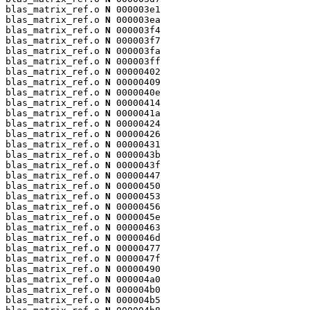
blas_matrix_ref.o 
N
 000003e1

blas_matrix_ref.o 
N
 000003ea

blas_matrix_ref.o 
N
 000003f4

blas_matrix_ref.o 
N
 000003f7

blas_matrix_ref.o 
N
 000003fa

blas_matrix_ref.o 
N
 000003ff

blas_matrix_ref.o 
N
 00000402

blas_matrix_ref.o 
N
 00000409

blas_matrix_ref.o 
N
 0000040e

blas_matrix_ref.o 
N
 00000414

blas_matrix_ref.o 
N
 0000041a

blas_matrix_ref.o 
N
 00000424

blas_matrix_ref.o 
N
 00000426

blas_matrix_ref.o 
N
 00000431

blas_matrix_ref.o 
N
 0000043b

blas_matrix_ref.o 
N
 0000043f

blas_matrix_ref.o 
N
 00000447

blas_matrix_ref.o 
N
 00000450

blas_matrix_ref.o 
N
 00000453

blas_matrix_ref.o 
N
 00000456

blas_matrix_ref.o 
N
 0000045e

blas_matrix_ref.o 
N
 00000463

blas_matrix_ref.o 
N
 0000046d

blas_matrix_ref.o 
N
 00000477

blas_matrix_ref.o 
N
 0000047f

blas_matrix_ref.o 
N
 00000490

blas_matrix_ref.o 
N
 000004a0

blas_matrix_ref.o 
N
 000004b0

blas_matrix_ref.o 
N
 000004b5
