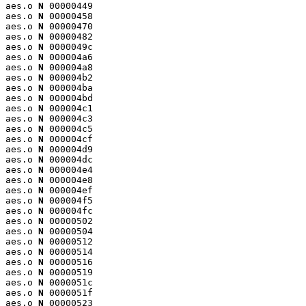
aes.o 
N
 00000449

aes.o 
N
 00000458

aes.o 
N
 00000470

aes.o 
N
 00000482

aes.o 
N
 0000049c

aes.o 
N
 000004a6

aes.o 
N
 000004a8

aes.o 
N
 000004b2

aes.o 
N
 000004ba

aes.o 
N
 000004bd

aes.o 
N
 000004c1

aes.o 
N
 000004c3

aes.o 
N
 000004c5

aes.o 
N
 000004cf

aes.o 
N
 000004d9

aes.o 
N
 000004dc

aes.o 
N
 000004e4

aes.o 
N
 000004e8

aes.o 
N
 000004ef

aes.o 
N
 000004f5

aes.o 
N
 000004fc

aes.o 
N
 00000502

aes.o 
N
 00000504

aes.o 
N
 00000512

aes.o 
N
 00000514

aes.o 
N
 00000516

aes.o 
N
 00000519

aes.o 
N
 0000051c

aes.o 
N
 0000051f

aes.o 
N
 00000523
