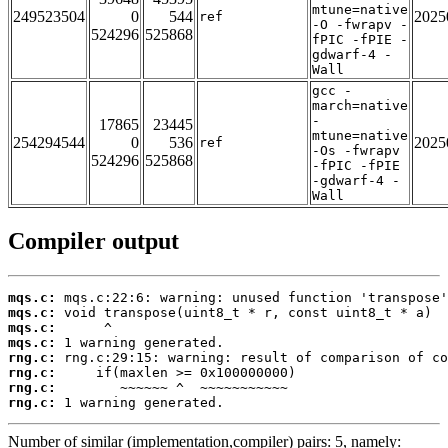
mtune=native
249523504
0
544
2025
ref
-O -fwrapv -
524296
525868
fPIC -fPIE -
gdwarf-4 -
Wall
gcc -
march=native
-
17865
23445
mtune=native
254294544
0
536
2025
ref
-Os -fwrapv
524296
525868
-fPIC -fPIE
-gdwarf-4 -
Wall
Compiler output
mqs.c:
mqs.c:
mqs.c:
mqs.c:
rng.c:
rng.c:
rng.c:
rng.c:
 1 warning generated.
Number of similar (implementation,compiler) pairs: 5, namely: