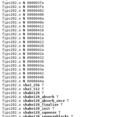
fips202.o 
N
 000003fa

fips202.o 
N
 000003fe

fips202.o 
N
 00000402

fips202.o 
N
 00000406

fips202.o 
N
 0000040a

fips202.o 
N
 0000040e

fips202.o 
N
 00000412

fips202.o 
N
 00000416

fips202.o 
N
 0000041a

fips202.o 
N
 0000041e

fips202.o 
N
 00000422

fips202.o 
N
 00000426

fips202.o 
N
 0000042a

fips202.o 
N
 0000042e

fips202.o 
N
 00000432

fips202.o 
N
 00000436

fips202.o 
N
 0000043a

fips202.o 
N
 0000043e

fips202.o 
N
 00000442

fips202.o 
N
 00000446

fips202.o 
N
 0000044a

fips202.o 
sha3_256
 T

fips202.o 
sha3_512
 T

fips202.o 
shake128
 T

fips202.o 
shake128_absorb
 T

fips202.o 
shake128_absorb_once
 T

fips202.o 
shake128_finalize
 T

fips202.o 
shake128_init
 T

fips202.o 
shake128_squeeze
 T

fips202.o 
shake128_squeezeblocks
 T
