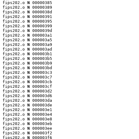
fips202.o 
N
 00000385

fips202.o 
N
 00000389

fips202.o 
N
 0000038d

fips202.o 
N
 00000391

fips202.o 
N
 00000395

fips202.o 
N
 00000399

fips202.o 
N
 0000039d

fips202.o 
N
 000003a1

fips202.o 
N
 000003a5

fips202.o 
N
 000003a9

fips202.o 
N
 000003ad

fips202.o 
N
 000003b1

fips202.o 
N
 000003b5

fips202.o 
N
 000003b9

fips202.o 
N
 000003bd

fips202.o 
N
 000003c3

fips202.o 
N
 000003c7

fips202.o 
N
 000003cb

fips202.o 
N
 000003cf

fips202.o 
N
 000003d2

fips202.o 
N
 000003d6

fips202.o 
N
 000003da

fips202.o 
N
 000003de

fips202.o 
N
 000003e1

fips202.o 
N
 000003e4

fips202.o 
N
 000003e8

fips202.o 
N
 000003eb

fips202.o 
N
 000003ee

fips202.o 
N
 000003f2

fips202.o 
N
 000003f6
