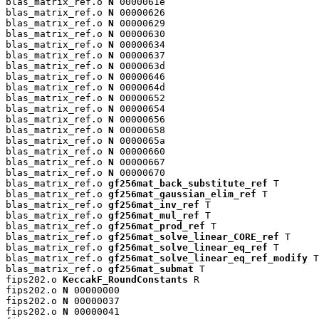
blas_matrix_ref.o 
N
 0000061e

blas_matrix_ref.o 
N
 00000626

blas_matrix_ref.o 
N
 00000629

blas_matrix_ref.o 
N
 00000630

blas_matrix_ref.o 
N
 00000634

blas_matrix_ref.o 
N
 00000637

blas_matrix_ref.o 
N
 0000063d

blas_matrix_ref.o 
N
 00000646

blas_matrix_ref.o 
N
 0000064d

blas_matrix_ref.o 
N
 00000652

blas_matrix_ref.o 
N
 00000654

blas_matrix_ref.o 
N
 00000656

blas_matrix_ref.o 
N
 00000658

blas_matrix_ref.o 
N
 0000065a

blas_matrix_ref.o 
N
 00000660

blas_matrix_ref.o 
N
 00000667

blas_matrix_ref.o 
N
 00000670

blas_matrix_ref.o 
gf256mat_back_substitute_ref
 T

blas_matrix_ref.o 
gf256mat_gaussian_elim_ref
 T

blas_matrix_ref.o 
gf256mat_inv_ref
 T

blas_matrix_ref.o 
gf256mat_mul_ref
 T

blas_matrix_ref.o 
gf256mat_prod_ref
 T

blas_matrix_ref.o 
gf256mat_solve_linear_CORE_ref
 T

blas_matrix_ref.o 
gf256mat_solve_linear_eq_ref
 T

blas_matrix_ref.o 
gf256mat_solve_linear_eq_ref_modify
 T

blas_matrix_ref.o 
gf256mat_submat
 T

fips202.o 
KeccakF_RoundConstants
 R

fips202.o 
N
 00000000

fips202.o 
N
 00000037

fips202.o 
N
 00000041
