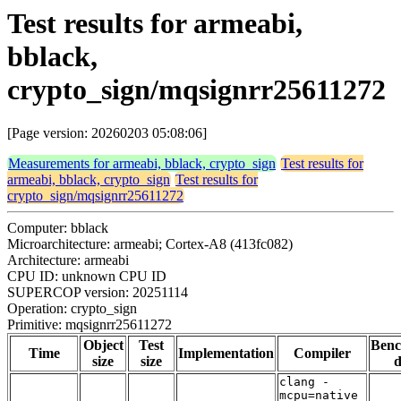
Test results for armeabi,
bblack,
crypto_sign/mqsignrr25611272
[Page version: 20260203 05:08:06]
Measurements for armeabi, bblack, crypto_sign
Test results for
armeabi, bblack, crypto_sign
Test results for
crypto_sign/mqsignrr25611272
Computer: bblack
Microarchitecture: armeabi; Cortex-A8 (413fc082)
Architecture: armeabi
CPU ID: unknown CPU ID
SUPERCOP version: 20251114
Operation: crypto_sign
Primitive: mqsignrr25611272
Object
Test
Ben
Time
Implementation
Compiler
size
size
d
clang -
mcpu=native