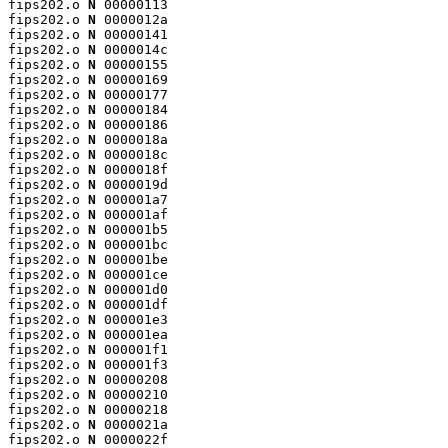
fips202.o 
N
 00000113

fips202.o 
N
 0000012a

fips202.o 
N
 00000141

fips202.o 
N
 0000014c

fips202.o 
N
 00000155

fips202.o 
N
 00000169

fips202.o 
N
 00000177

fips202.o 
N
 00000184

fips202.o 
N
 00000186

fips202.o 
N
 0000018a

fips202.o 
N
 0000018c

fips202.o 
N
 0000018f

fips202.o 
N
 0000019d

fips202.o 
N
 000001a7

fips202.o 
N
 000001af

fips202.o 
N
 000001b5

fips202.o 
N
 000001bc

fips202.o 
N
 000001be

fips202.o 
N
 000001ce

fips202.o 
N
 000001d0

fips202.o 
N
 000001df

fips202.o 
N
 000001e3

fips202.o 
N
 000001ea

fips202.o 
N
 000001f1

fips202.o 
N
 000001f3

fips202.o 
N
 00000208

fips202.o 
N
 00000210

fips202.o 
N
 00000218

fips202.o 
N
 0000021a

fips202.o 
N
 0000022f
