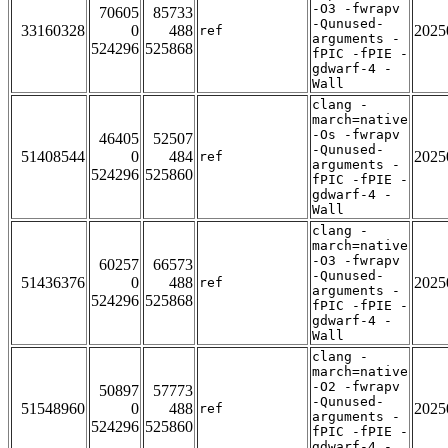
-O3 -fwrapv
70605
85733
-Qunused-
33160328
0
488
2025
ref
arguments -
524296
525868
fPIC -fPIE -
gdwarf-4 -
Wall
clang -
march=native
-Os -fwrapv
46405
52507
-Qunused-
51408544
0
484
2025
ref
arguments -
524296
525860
fPIC -fPIE -
gdwarf-4 -
Wall
clang -
march=native
-O3 -fwrapv
60257
66573
-Qunused-
51436376
0
488
2025
ref
arguments -
524296
525868
fPIC -fPIE -
gdwarf-4 -
Wall
clang -
march=native
-O2 -fwrapv
50897
57773
-Qunused-
51548960
0
488
2025
ref
arguments -
524296
525860
fPIC -fPIE -
gdwarf-4 -