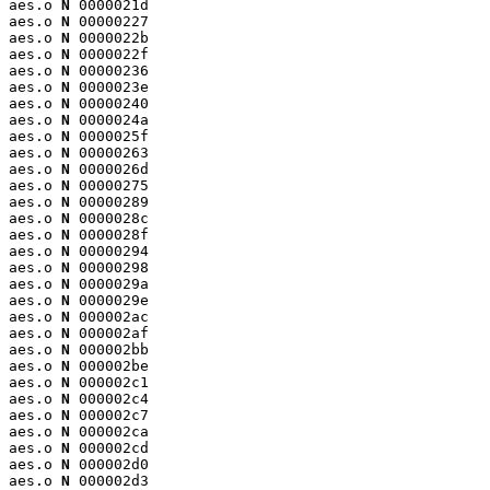
aes.o 
N
 0000021d

aes.o 
N
 00000227

aes.o 
N
 0000022b

aes.o 
N
 0000022f

aes.o 
N
 00000236

aes.o 
N
 0000023e

aes.o 
N
 00000240

aes.o 
N
 0000024a

aes.o 
N
 0000025f

aes.o 
N
 00000263

aes.o 
N
 0000026d

aes.o 
N
 00000275

aes.o 
N
 00000289

aes.o 
N
 0000028c

aes.o 
N
 0000028f

aes.o 
N
 00000294

aes.o 
N
 00000298

aes.o 
N
 0000029a

aes.o 
N
 0000029e

aes.o 
N
 000002ac

aes.o 
N
 000002af

aes.o 
N
 000002bb

aes.o 
N
 000002be

aes.o 
N
 000002c1

aes.o 
N
 000002c4

aes.o 
N
 000002c7

aes.o 
N
 000002ca

aes.o 
N
 000002cd

aes.o 
N
 000002d0

aes.o 
N
 000002d3
