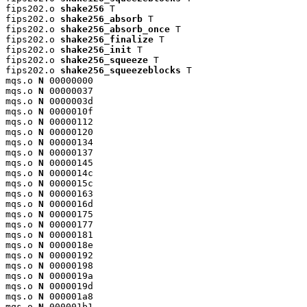
fips202.o 
shake256
 T

fips202.o 
shake256_absorb
 T

fips202.o 
shake256_absorb_once
 T

fips202.o 
shake256_finalize
 T

fips202.o 
shake256_init
 T

fips202.o 
shake256_squeeze
 T

fips202.o 
shake256_squeezeblocks
 T

mqs.o 
N
 00000000

mqs.o 
N
 00000037

mqs.o 
N
 0000003d

mqs.o 
N
 0000010f

mqs.o 
N
 00000112

mqs.o 
N
 00000120

mqs.o 
N
 00000134

mqs.o 
N
 00000137

mqs.o 
N
 00000145

mqs.o 
N
 0000014c

mqs.o 
N
 0000015c

mqs.o 
N
 00000163

mqs.o 
N
 0000016d

mqs.o 
N
 00000175

mqs.o 
N
 00000177

mqs.o 
N
 00000181

mqs.o 
N
 0000018e

mqs.o 
N
 00000192

mqs.o 
N
 00000198

mqs.o 
N
 0000019a

mqs.o 
N
 0000019d

mqs.o 
N
 000001a8

mqs.o 
N
 000001b1
