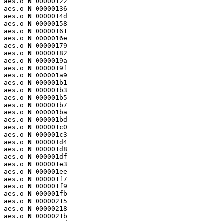
aes.o 
N
 00000122

aes.o 
N
 00000136

aes.o 
N
 0000014d

aes.o 
N
 00000158

aes.o 
N
 00000161

aes.o 
N
 0000016e

aes.o 
N
 00000179

aes.o 
N
 00000182

aes.o 
N
 0000019a

aes.o 
N
 0000019f

aes.o 
N
 000001a9

aes.o 
N
 000001b1

aes.o 
N
 000001b3

aes.o 
N
 000001b5

aes.o 
N
 000001b7

aes.o 
N
 000001ba

aes.o 
N
 000001bd

aes.o 
N
 000001c0

aes.o 
N
 000001c3

aes.o 
N
 000001d4

aes.o 
N
 000001d8

aes.o 
N
 000001df

aes.o 
N
 000001e3

aes.o 
N
 000001ee

aes.o 
N
 000001f7

aes.o 
N
 000001f9

aes.o 
N
 000001fb

aes.o 
N
 00000215

aes.o 
N
 00000218

aes.o 
N
 0000021b
