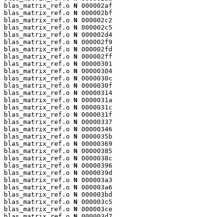
blas_matrix_ref.o 
N
 000002af

blas_matrix_ref.o 
N
 000002bf

blas_matrix_ref.o 
N
 000002c2

blas_matrix_ref.o 
N
 000002c5

blas_matrix_ref.o 
N
 000002d4

blas_matrix_ref.o 
N
 000002f9

blas_matrix_ref.o 
N
 000002fd

blas_matrix_ref.o 
N
 000002ff

blas_matrix_ref.o 
N
 00000301

blas_matrix_ref.o 
N
 00000304

blas_matrix_ref.o 
N
 0000030c

blas_matrix_ref.o 
N
 0000030f

blas_matrix_ref.o 
N
 00000314

blas_matrix_ref.o 
N
 0000031a

blas_matrix_ref.o 
N
 0000031c

blas_matrix_ref.o 
N
 0000031f

blas_matrix_ref.o 
N
 00000337

blas_matrix_ref.o 
N
 00000346

blas_matrix_ref.o 
N
 0000035b

blas_matrix_ref.o 
N
 00000369

blas_matrix_ref.o 
N
 00000385

blas_matrix_ref.o 
N
 0000038c

blas_matrix_ref.o 
N
 00000396

blas_matrix_ref.o 
N
 0000039d

blas_matrix_ref.o 
N
 000003a3

blas_matrix_ref.o 
N
 000003a6

blas_matrix_ref.o 
N
 000003bd

blas_matrix_ref.o 
N
 000003c5

blas_matrix_ref.o 
N
 000003ce

blas_matrix_ref.o 
N
 000003d7
