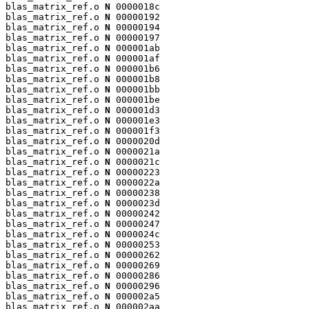
blas_matrix_ref.o 
N
 0000018c

blas_matrix_ref.o 
N
 00000192

blas_matrix_ref.o 
N
 00000194

blas_matrix_ref.o 
N
 00000197

blas_matrix_ref.o 
N
 000001ab

blas_matrix_ref.o 
N
 000001af

blas_matrix_ref.o 
N
 000001b6

blas_matrix_ref.o 
N
 000001b8

blas_matrix_ref.o 
N
 000001bb

blas_matrix_ref.o 
N
 000001be

blas_matrix_ref.o 
N
 000001d3

blas_matrix_ref.o 
N
 000001e3

blas_matrix_ref.o 
N
 000001f3

blas_matrix_ref.o 
N
 0000020d

blas_matrix_ref.o 
N
 0000021a

blas_matrix_ref.o 
N
 0000021c

blas_matrix_ref.o 
N
 00000223

blas_matrix_ref.o 
N
 0000022a

blas_matrix_ref.o 
N
 00000238

blas_matrix_ref.o 
N
 0000023d

blas_matrix_ref.o 
N
 00000242

blas_matrix_ref.o 
N
 00000247

blas_matrix_ref.o 
N
 0000024c

blas_matrix_ref.o 
N
 00000253

blas_matrix_ref.o 
N
 00000262

blas_matrix_ref.o 
N
 00000269

blas_matrix_ref.o 
N
 00000286

blas_matrix_ref.o 
N
 00000296

blas_matrix_ref.o 
N
 000002a5

blas_matrix_ref.o 
N
 000002aa
