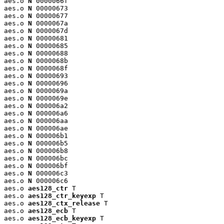
aes.o 
N
 0000066f

aes.o 
N
 00000673

aes.o 
N
 00000677

aes.o 
N
 0000067a

aes.o 
N
 0000067d

aes.o 
N
 00000681

aes.o 
N
 00000685

aes.o 
N
 00000688

aes.o 
N
 0000068b

aes.o 
N
 0000068f

aes.o 
N
 00000693

aes.o 
N
 00000696

aes.o 
N
 0000069a

aes.o 
N
 0000069e

aes.o 
N
 000006a2

aes.o 
N
 000006a6

aes.o 
N
 000006aa

aes.o 
N
 000006ae

aes.o 
N
 000006b1

aes.o 
N
 000006b5

aes.o 
N
 000006b8

aes.o 
N
 000006bc

aes.o 
N
 000006bf

aes.o 
N
 000006c3

aes.o 
N
 000006c6

aes.o 
aes128_ctr
 T

aes.o 
aes128_ctr_keyexp
 T

aes.o 
aes128_ctx_release
 T

aes.o 
aes128_ecb
 T

aes.o 
aes128_ecb_keyexp
 T
