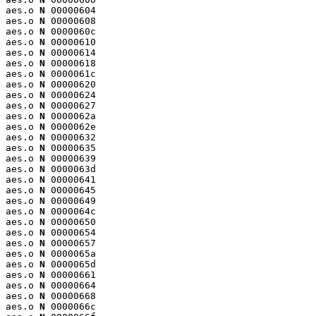
aes.o 
N
 00000604

aes.o 
N
 00000608

aes.o 
N
 0000060c

aes.o 
N
 00000610

aes.o 
N
 00000614

aes.o 
N
 00000618

aes.o 
N
 0000061c

aes.o 
N
 00000620

aes.o 
N
 00000624

aes.o 
N
 00000627

aes.o 
N
 0000062a

aes.o 
N
 0000062e

aes.o 
N
 00000632

aes.o 
N
 00000635

aes.o 
N
 00000639

aes.o 
N
 0000063d

aes.o 
N
 00000641

aes.o 
N
 00000645

aes.o 
N
 00000649

aes.o 
N
 0000064c

aes.o 
N
 00000650

aes.o 
N
 00000654

aes.o 
N
 00000657

aes.o 
N
 0000065a

aes.o 
N
 0000065d

aes.o 
N
 00000661

aes.o 
N
 00000664

aes.o 
N
 00000668

aes.o 
N
 0000066c
