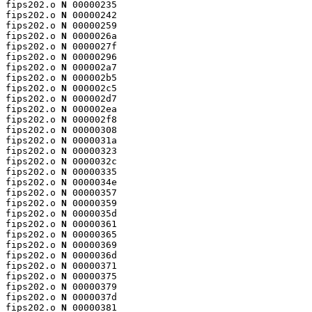
fips202.o 
N
 00000235

fips202.o 
N
 00000242

fips202.o 
N
 00000259

fips202.o 
N
 0000026a

fips202.o 
N
 0000027f

fips202.o 
N
 00000296

fips202.o 
N
 000002a7

fips202.o 
N
 000002b5

fips202.o 
N
 000002c5

fips202.o 
N
 000002d7

fips202.o 
N
 000002ea

fips202.o 
N
 000002f8

fips202.o 
N
 00000308

fips202.o 
N
 0000031a

fips202.o 
N
 00000323

fips202.o 
N
 0000032c

fips202.o 
N
 00000335

fips202.o 
N
 0000034e

fips202.o 
N
 00000357

fips202.o 
N
 00000359

fips202.o 
N
 0000035d

fips202.o 
N
 00000361

fips202.o 
N
 00000365

fips202.o 
N
 00000369

fips202.o 
N
 0000036d

fips202.o 
N
 00000371

fips202.o 
N
 00000375

fips202.o 
N
 00000379

fips202.o 
N
 0000037d

fips202.o 
N
 00000381
