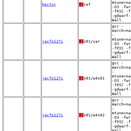
mtune=na
hector
T:
ref
-O3 -fwr
-fPIC -f
-gdwarf-
Wall
gcc -
march=na
-
mtune=na
jacfp127i
T:
v01/var
-O3 -fwr
-fPIC -f
-gdwarf-
Wall
gcc -
march=na
-
mtune=na
jacfp127i
T:
v01/w4s01
-O3 -fwr
-fPIC -f
-gdwarf-
Wall
gcc -
march=na
-
mtune=na
jacfp127i
T:
v01/w4s02
-O3 -fwr
-fPIC -f
-gdwarf-
Wall