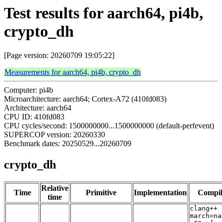
Test results for aarch64, pi4b,
crypto_dh
[Page version: 20260709 19:05:22]
Measurements for aarch64, pi4b, crypto_dh
Computer: pi4b
Microarchitecture: aarch64; Cortex-A72 (410fd083)
Architecture: aarch64
CPU ID: 410fd083
CPU cycles/second: 1500000000...1500000000 (default-perfevent)
SUPERCOP version: 20260330
Benchmark dates: 20250529...20260709
crypto_dh
Relative
Time
Primitive
Implementation
Compil
time
clang++ 
march=na