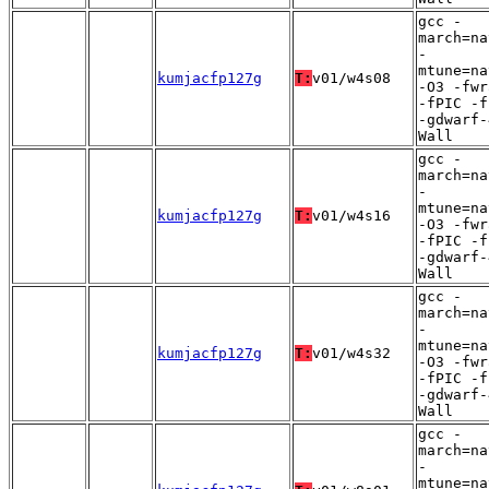
gcc -
march=na
-
mtune=na
kumjacfp127g
T:
v01/w4s08
-O3 -fwr
-fPIC -f
-gdwarf-
Wall
gcc -
march=na
-
mtune=na
kumjacfp127g
T:
v01/w4s16
-O3 -fwr
-fPIC -f
-gdwarf-
Wall
gcc -
march=na
-
mtune=na
kumjacfp127g
T:
v01/w4s32
-O3 -fwr
-fPIC -f
-gdwarf-
Wall
gcc -
march=na
-
mtune=na