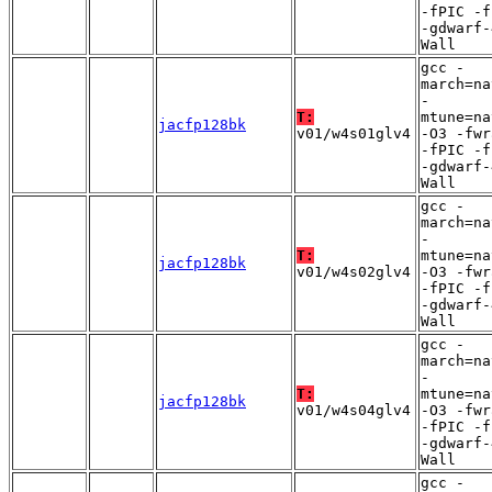
-fPIC -f
-gdwarf-
Wall
gcc -
march=na
-
T:
mtune=na
jacfp128bk
v01/w4s01glv4
-O3 -fwr
-fPIC -f
-gdwarf-
Wall
gcc -
march=na
-
T:
mtune=na
jacfp128bk
v01/w4s02glv4
-O3 -fwr
-fPIC -f
-gdwarf-
Wall
gcc -
march=na
-
T:
mtune=na
jacfp128bk
v01/w4s04glv4
-O3 -fwr
-fPIC -f
-gdwarf-
Wall
gcc -