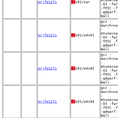
mtune=na
prjfp127i
T:
v01/var
-O3 -fwr
-fPIC -f
-gdwarf-
Wall
gcc -
march=na
-
mtune=na
prjfp127i
T:
v01/w4s01
-O3 -fwr
-fPIC -f
-gdwarf-
Wall
gcc -
march=na
-
mtune=na
prjfp127i
T:
v01/w4s02
-O3 -fwr
-fPIC -f
-gdwarf-
Wall
gcc -
march=na
-
mtune=na
prjfp127i
T:
v01/w4s04
-O3 -fwr
-fPIC -f
-gdwarf-
Wall