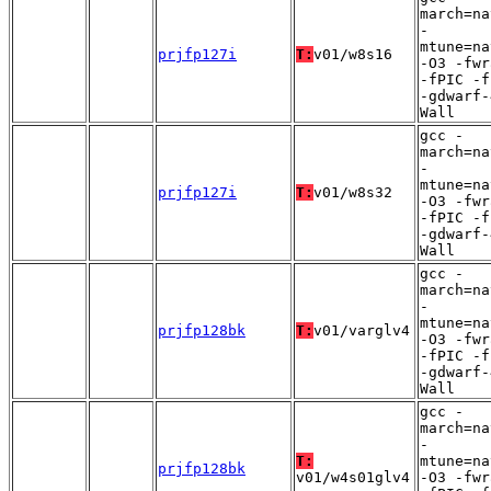
march=na
-
mtune=na
prjfp127i
T:
v01/w8s16
-O3 -fwr
-fPIC -f
-gdwarf-
Wall
gcc -
march=na
-
mtune=na
prjfp127i
T:
v01/w8s32
-O3 -fwr
-fPIC -f
-gdwarf-
Wall
gcc -
march=na
-
mtune=na
prjfp128bk
T:
v01/varglv4
-O3 -fwr
-fPIC -f
-gdwarf-
Wall
gcc -
march=na
-
T:
mtune=na
prjfp128bk
v01/w4s01glv4
-O3 -fwr