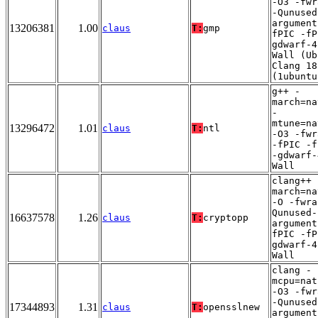
-O3 -fwr
-Qunused
argument
13206381
1.00
claus
T:
gmp
fPIC -fP
gdwarf-4
Wall (Ub
Clang 18
(1ubuntu
g++ -
march=na
-
mtune=na
13296472
1.01
claus
T:
ntl
-O3 -fwr
-fPIC -f
-gdwarf-
Wall
clang++ 
march=na
-O -fwra
Qunused-
16637578
1.26
claus
T:
cryptopp
argument
fPIC -fP
gdwarf-4
Wall
clang -
mcpu=nat
-O3 -fwr
-Qunused
17344893
1.31
claus
T:
opensslnew
argument