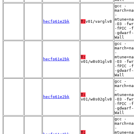
gcc -
march=na
-
mtune=na
hecfp61e2bk
T:
v01/varglv8
-O3 -fwr
-fPIC -f
-gdwarf-
Wall
gcc -
march=na
-
T:
mtune=na
hecfp61e2bk
v01/w8s01glv8
-O3 -fwr
-fPIC -f
-gdwarf-
Wall
gcc -
march=na
-
T:
mtune=na
hecfp61e2bk
v01/w8s02glv8
-O3 -fwr
-fPIC -f
-gdwarf-
Wall
gcc -
march=na
-
T:
mtune=na