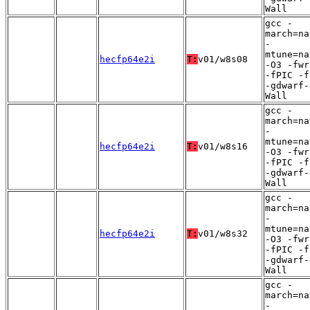
Wall
gcc -
march=na
-
mtune=na
hecfp64e2i
T:
v01/w8s08
-O3 -fwr
-fPIC -f
-gdwarf-
Wall
gcc -
march=na
-
mtune=na
hecfp64e2i
T:
v01/w8s16
-O3 -fwr
-fPIC -f
-gdwarf-
Wall
gcc -
march=na
-
mtune=na
hecfp64e2i
T:
v01/w8s32
-O3 -fwr
-fPIC -f
-gdwarf-
Wall
gcc -
march=na
-