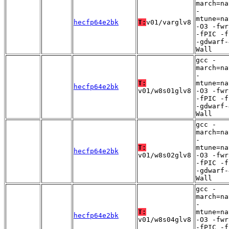
march=na
-
mtune=na
hecfp64e2bk
T:
v01/varglv8
-O3 -fwr
-fPIC -f
-gdwarf-
Wall
gcc -
march=na
-
T:
mtune=na
hecfp64e2bk
v01/w8s01glv8
-O3 -fwr
-fPIC -f
-gdwarf-
Wall
gcc -
march=na
-
T:
mtune=na
hecfp64e2bk
v01/w8s02glv8
-O3 -fwr
-fPIC -f
-gdwarf-
Wall
gcc -
march=na
-
T:
mtune=na
hecfp64e2bk
v01/w8s04glv8
-O3 -fwr
-fPIC -f