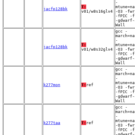
-
T:
mtune=na
jacfp128bk
v01/w8s16glv4
-O3 -fwr
-fPIC -f
-gdwarf-
Wall
gcc -
march=na
-
T:
mtune=na
jacfp128bk
v01/w8s32glv4
-O3 -fwr
-fPIC -f
-gdwarf-
Wall
gcc -
march=na
-
mtune=na
k277mon
T:
ref
-O3 -fwr
-fPIC -f
-gdwarf-
Wall
gcc -
march=na
-
mtune=na
k277taa
T:
ref
-O3 -fwr
-fPIC -f
-gdwarf-