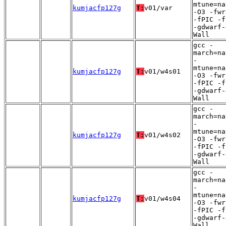
mtune=na
kumjacfp127g
T:
v01/var
-O3 -fwr
-fPIC -f
-gdwarf-
Wall
gcc -
march=na
-
mtune=na
kumjacfp127g
T:
v01/w4s01
-O3 -fwr
-fPIC -f
-gdwarf-
Wall
gcc -
march=na
-
mtune=na
kumjacfp127g
T:
v01/w4s02
-O3 -fwr
-fPIC -f
-gdwarf-
Wall
gcc -
march=na
-
mtune=na
kumjacfp127g
T:
v01/w4s04
-O3 -fwr
-fPIC -f
-gdwarf-
Wall