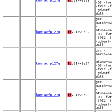
kumjacfp127g
T:
v01/w8s01
-O3 -fwr
-fPIC -f
-gdwarf-
Wall
gcc -
march=na
-
mtune=na
kumjacfp127g
T:
v01/w8s02
-O3 -fwr
-fPIC -f
-gdwarf-
Wall
gcc -
march=na
-
mtune=na
kumjacfp127g
T:
v01/w8s04
-O3 -fwr
-fPIC -f
-gdwarf-
Wall
gcc -
march=na
-
mtune=na
kumjacfp127g
T:
v01/w8s08
-O3 -fwr
-fPIC -f
-gdwarf-
Wall