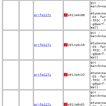
gcc -
march=na
-
mtune=na
prjfp127i
T:
v01/w4s08
-O3 -fwr
-fPIC -f
-gdwarf-
Wall
gcc -
march=na
-
mtune=na
prjfp127i
T:
v01/w4s16
-O3 -fwr
-fPIC -f
-gdwarf-
Wall
gcc -
march=na
-
mtune=na
prjfp127i
T:
v01/w4s32
-O3 -fwr
-fPIC -f
-gdwarf-
Wall
gcc -
march=na
-
mtune=na
prjfp127i
T:
v01/w8s01