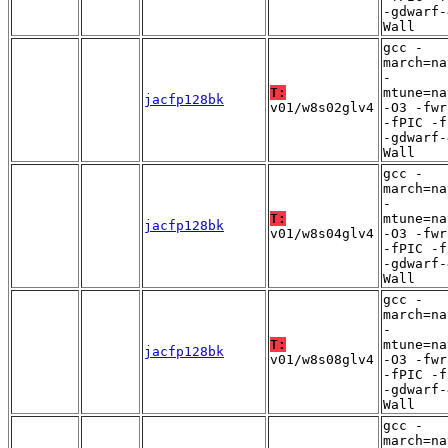
-gdwarf-
Wall
gcc -
march=na
-
T:
mtune=na
jacfp128bk
v01/w8s02glv4
-O3 -fwr
-fPIC -f
-gdwarf-
Wall
gcc -
march=na
-
T:
mtune=na
jacfp128bk
v01/w8s04glv4
-O3 -fwr
-fPIC -f
-gdwarf-
Wall
gcc -
march=na
-
T:
mtune=na
jacfp128bk
v01/w8s08glv4
-O3 -fwr
-fPIC -f
-gdwarf-
Wall
gcc -
march=na