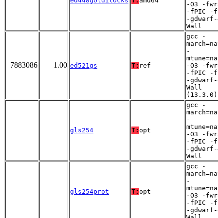
ed448goldilocks
T:
amd64
-O3 -fwr
-fPIC -f
-gdwarf-
Wall
gcc -
march=na
-
mtune=na
7883086
1.00
ed521gs
T:
ref
-O3 -fwr
-fPIC -f
-gdwarf-
Wall
(13.3.0)
gcc -
march=na
-
mtune=na
gls254
T:
opt
-O3 -fwr
-fPIC -f
-gdwarf-
Wall
gcc -
march=na
-
mtune=na
gls254prot
T:
opt
-O3 -fwr
-fPIC -f
-gdwarf-
Wall