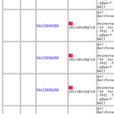
-gdwarf-
Wall
gcc -
march=na
-
T:
mtune=na
hecfp64e2bk
v01/w8s08glv8
-O3 -fwr
-fPIC -f
-gdwarf-
Wall
gcc -
march=na
-
T:
mtune=na
hecfp64e2bk
v01/w8s16glv8
-O3 -fwr
-fPIC -f
-gdwarf-
Wall
gcc -
march=na
-
T:
mtune=na
hecfp64e2bk
v01/w8s32glv8
-O3 -fwr
-fPIC -f
-gdwarf-
Wall
gcc -
march=na