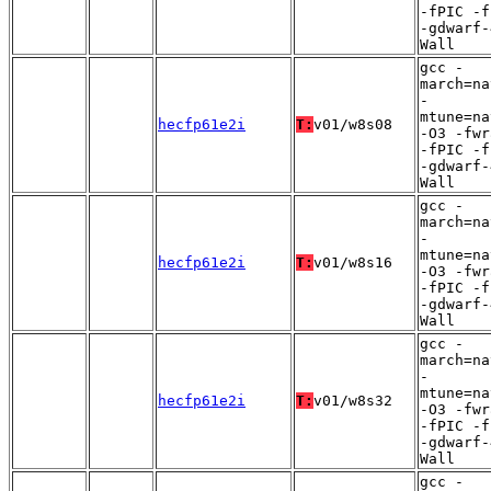
-fPIC -f
-gdwarf-
Wall
gcc -
march=na
-
mtune=na
hecfp61e2i
T:
v01/w8s08
-O3 -fwr
-fPIC -f
-gdwarf-
Wall
gcc -
march=na
-
mtune=na
hecfp61e2i
T:
v01/w8s16
-O3 -fwr
-fPIC -f
-gdwarf-
Wall
gcc -
march=na
-
mtune=na
hecfp61e2i
T:
v01/w8s32
-O3 -fwr
-fPIC -f
-gdwarf-
Wall
gcc -