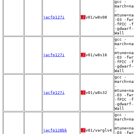
gcc -
march=na
-
mtune=na
jacfp127i
T:
v01/w8s08
-O3 -fwr
-fPIC -f
-gdwarf-
Wall
gcc -
march=na
-
mtune=na
jacfp127i
T:
v01/w8s16
-O3 -fwr
-fPIC -f
-gdwarf-
Wall
gcc -
march=na
-
mtune=na
jacfp127i
T:
v01/w8s32
-O3 -fwr
-fPIC -f
-gdwarf-
Wall
gcc -
march=na
-
mtune=na
jacfp128bk
T:
v01/varglv4
-O3 -fwr