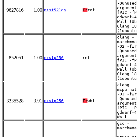
-Qunused
argument
9627816
1.00
nist521gs
T:
ref
fPIC -fP
gdwarf-4
Wall (Ub
Clang 18
(1ubuntu
clang -
march=na
-O2 -fwr
-Qunused
argument
852051
1.00
nistp256
ref
fPIC -fP
gdwarf-4
Wall (Ub
Clang 18
(1ubuntu
clang -
mcpu=nat
-O3 -fwr
-Qunused
3335528
3.91
nistp256
T:
wbl
argument
fPIC -fP
gdwarf-4
Wall
gcc -
march=na
-