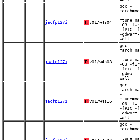
gcc -
march=na
-
mtune=na
jacfp127i
T:
v01/w4s04
-O3 -fwr
-fPIC -f
-gdwarf-
Wall
gcc -
march=na
-
mtune=na
jacfp127i
T:
v01/w4s08
-O3 -fwr
-fPIC -f
-gdwarf-
Wall
gcc -
march=na
-
mtune=na
jacfp127i
T:
v01/w4s16
-O3 -fwr
-fPIC -f
-gdwarf-
Wall
gcc -
march=na
-
mtune=na