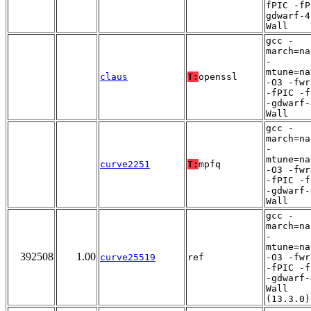
fPIC -fP
gdwarf-4
Wall
gcc -
march=na
-
mtune=na
claus
T:
openssl
-O3 -fwr
-fPIC -f
-gdwarf-
Wall
gcc -
march=na
-
mtune=na
curve2251
T:
mpfq
-O3 -fwr
-fPIC -f
-gdwarf-
Wall
gcc -
march=na
-
mtune=na
392508
1.00
curve25519
ref
-O3 -fwr
-fPIC -f
-gdwarf-
Wall
(13.3.0)