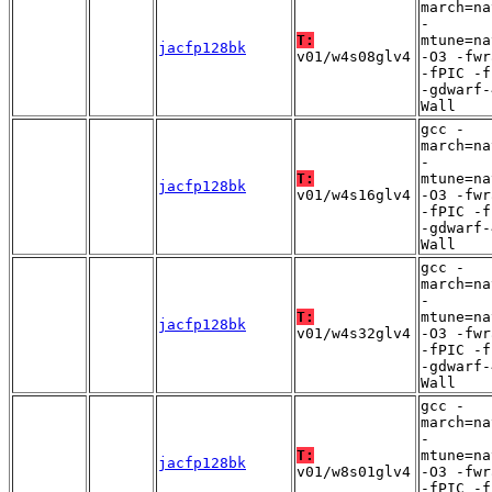
march=na
-
T:
mtune=na
jacfp128bk
v01/w4s08glv4
-O3 -fwr
-fPIC -f
-gdwarf-
Wall
gcc -
march=na
-
T:
mtune=na
jacfp128bk
v01/w4s16glv4
-O3 -fwr
-fPIC -f
-gdwarf-
Wall
gcc -
march=na
-
T:
mtune=na
jacfp128bk
v01/w4s32glv4
-O3 -fwr
-fPIC -f
-gdwarf-
Wall
gcc -
march=na
-
T:
mtune=na
jacfp128bk
v01/w8s01glv4
-O3 -fwr
-fPIC -f