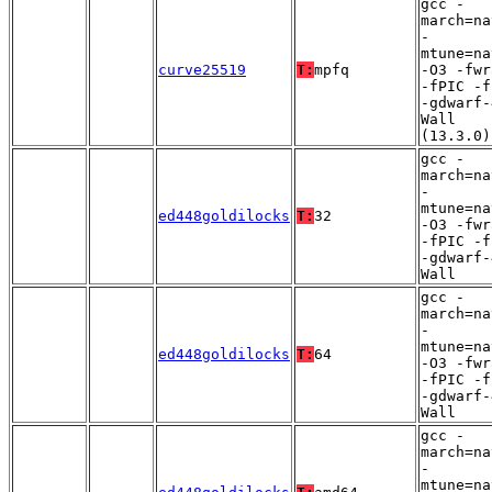
gcc -
march=na
-
mtune=na
curve25519
T:
mpfq
-O3 -fwr
-fPIC -f
-gdwarf-
Wall
(13.3.0)
gcc -
march=na
-
mtune=na
ed448goldilocks
T:
32
-O3 -fwr
-fPIC -f
-gdwarf-
Wall
gcc -
march=na
-
mtune=na
ed448goldilocks
T:
64
-O3 -fwr
-fPIC -f
-gdwarf-
Wall
gcc -
march=na
-
mtune=na