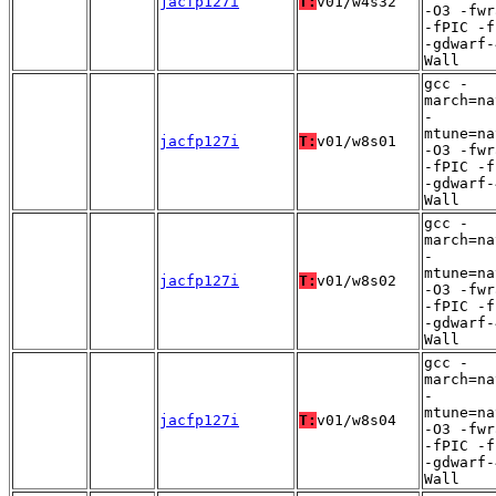
jacfp127i
T:
v01/w4s32
-O3 -fwr
-fPIC -f
-gdwarf-
Wall
gcc -
march=na
-
mtune=na
jacfp127i
T:
v01/w8s01
-O3 -fwr
-fPIC -f
-gdwarf-
Wall
gcc -
march=na
-
mtune=na
jacfp127i
T:
v01/w8s02
-O3 -fwr
-fPIC -f
-gdwarf-
Wall
gcc -
march=na
-
mtune=na
jacfp127i
T:
v01/w8s04
-O3 -fwr
-fPIC -f
-gdwarf-
Wall