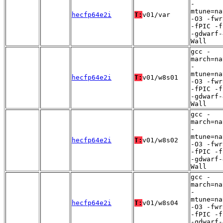
-
mtune=na
hecfp64e2i
T:
v01/var
-O3 -fwr
-fPIC -f
-gdwarf-
Wall
gcc -
march=na
-
mtune=na
hecfp64e2i
T:
v01/w8s01
-O3 -fwr
-fPIC -f
-gdwarf-
Wall
gcc -
march=na
-
mtune=na
hecfp64e2i
T:
v01/w8s02
-O3 -fwr
-fPIC -f
-gdwarf-
Wall
gcc -
march=na
-
mtune=na
hecfp64e2i
T:
v01/w8s04
-O3 -fwr
-fPIC -f
-gdwarf-