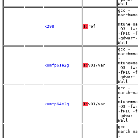
Wall
gcc -
march=na
-
mtune=na
k298
T:
ref
-O3 -fwr
-fPIC -f
-gdwarf-
Wall
gcc -
march=na
-
mtune=na
kumfp61e2g
T:
v01/var
-O3 -fwr
-fPIC -f
-gdwarf-
Wall
gcc -
march=na
-
mtune=na
kumfp64e2g
T:
v01/var
-O3 -fwr
-fPIC -f
-gdwarf-
Wall
gcc -
march=na
-