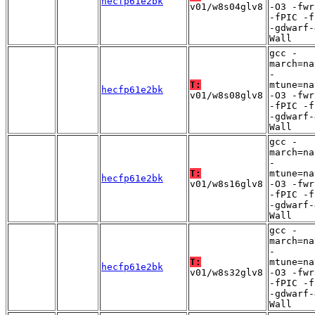
hecfp61e2bk
v01/w8s04glv8
-O3 -fwr
-fPIC -f
-gdwarf-
Wall
gcc -
march=na
-
T:
mtune=na
hecfp61e2bk
v01/w8s08glv8
-O3 -fwr
-fPIC -f
-gdwarf-
Wall
gcc -
march=na
-
T:
mtune=na
hecfp61e2bk
v01/w8s16glv8
-O3 -fwr
-fPIC -f
-gdwarf-
Wall
gcc -
march=na
-
T:
mtune=na
hecfp61e2bk
v01/w8s32glv8
-O3 -fwr
-fPIC -f
-gdwarf-
Wall