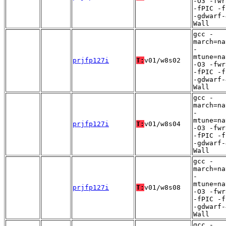
-O3 -fwr
-fPIC -f
-gdwarf-
Wall
gcc -
march=na
-
mtune=na
prjfp127i
T:
v01/w8s02
-O3 -fwr
-fPIC -f
-gdwarf-
Wall
gcc -
march=na
-
mtune=na
prjfp127i
T:
v01/w8s04
-O3 -fwr
-fPIC -f
-gdwarf-
Wall
gcc -
march=na
-
mtune=na
prjfp127i
T:
v01/w8s08
-O3 -fwr
-fPIC -f
-gdwarf-
Wall
gcc -