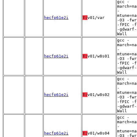
gcc -
march=na
-
mtune=na
hecfp61e2i
T:
v01/var
-O3 -fwr
-fPIC -f
-gdwarf-
Wall
gcc -
march=na
-
mtune=na
hecfp61e2i
T:
v01/w8s01
-O3 -fwr
-fPIC -f
-gdwarf-
Wall
gcc -
march=na
-
mtune=na
hecfp61e2i
T:
v01/w8s02
-O3 -fwr
-fPIC -f
-gdwarf-
Wall
gcc -
march=na
-
mtune=na
hecfp61e2i
T:
v01/w8s04
-O3 -fwr