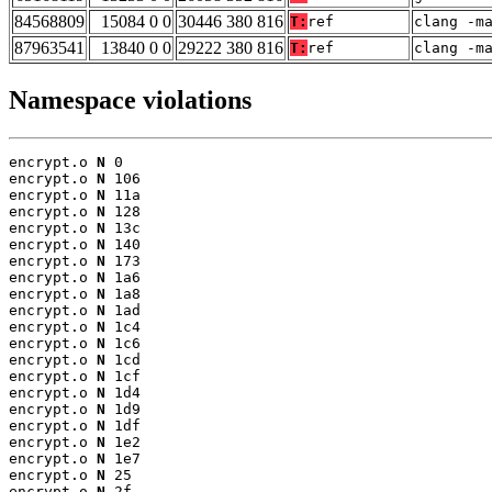
84568809
15084 0 0
30446 380 816
T:
ref
clang -m
87963541
13840 0 0
29222 380 816
T:
ref
clang -m
Namespace violations
encrypt.o 
N
 0

encrypt.o 
N
 106

encrypt.o 
N
 11a

encrypt.o 
N
 128

encrypt.o 
N
 13c

encrypt.o 
N
 140

encrypt.o 
N
 173

encrypt.o 
N
 1a6

encrypt.o 
N
 1a8

encrypt.o 
N
 1ad

encrypt.o 
N
 1c4

encrypt.o 
N
 1c6

encrypt.o 
N
 1cd

encrypt.o 
N
 1cf

encrypt.o 
N
 1d4

encrypt.o 
N
 1d9

encrypt.o 
N
 1df

encrypt.o 
N
 1e2

encrypt.o 
N
 1e7

encrypt.o 
N
 25

encrypt.o 
N
 2f
