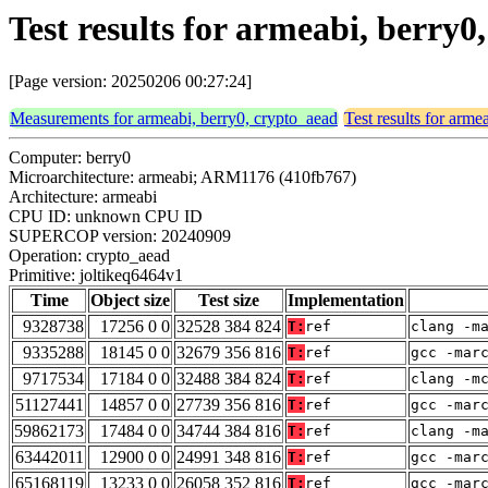
Test results for armeabi, berry
[Page version: 20250206 00:27:24]
Measurements for armeabi, berry0, crypto_aead
Test results for arme
Computer: berry0
Microarchitecture: armeabi; ARM1176 (410fb767)
Architecture: armeabi
CPU ID: unknown CPU ID
SUPERCOP version: 20240909
Operation: crypto_aead
Primitive: joltikeq6464v1
Time
Object size
Test size
Implementation
9328738
17256 0 0
32528 384 824
T:
ref
clang -m
9335288
18145 0 0
32679 356 816
T:
ref
gcc -mar
9717534
17184 0 0
32488 384 824
T:
ref
clang -m
51127441
14857 0 0
27739 356 816
T:
ref
gcc -mar
59862173
17484 0 0
34744 384 816
T:
ref
clang -m
63442011
12900 0 0
24991 348 816
T:
ref
gcc -mar
65168119
13233 0 0
26058 352 816
T:
ref
gcc -mar