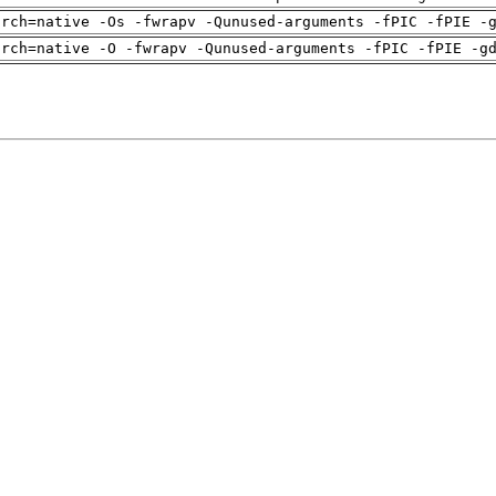
arch=native -Os -fwrapv -Qunused-arguments -fPIC -fPIE -
arch=native -O -fwrapv -Qunused-arguments -fPIC -fPIE -g