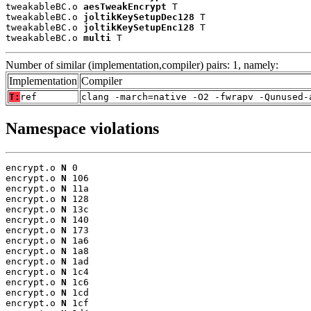
tweakableBC.o 
aesTweakEncrypt
 T

tweakableBC.o 
joltikKeySetupDec128
 T

tweakableBC.o 
joltikKeySetupEnc128
 T

tweakableBC.o 
multi
 T
Number of similar (implementation,compiler) pairs: 1, namely:
Implementation
Compiler
T:
ref
clang -march=native -O2 -fwrapv -Qunused-
Namespace violations
encrypt.o 
N
 0

encrypt.o 
N
 106

encrypt.o 
N
 11a

encrypt.o 
N
 128

encrypt.o 
N
 13c

encrypt.o 
N
 140

encrypt.o 
N
 173

encrypt.o 
N
 1a6

encrypt.o 
N
 1a8

encrypt.o 
N
 1ad

encrypt.o 
N
 1c4

encrypt.o 
N
 1c6

encrypt.o 
N
 1cd

encrypt.o 
N
 1cf
