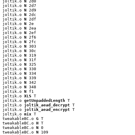
joltik.o 
N
 2d0

joltik.o 
N
 2d7

joltik.o 
N
 2d9

joltik.o 
N
 2dc

joltik.o 
N
 2df

joltik.o 
N
 2e

joltik.o 
N
 2ea

joltik.o 
N
 2ef

joltik.o 
N
 2f6

joltik.o 
N
 2fc

joltik.o 
N
 303

joltik.o 
N
 30c

joltik.o 
N
 319

joltik.o 
N
 31f

joltik.o 
N
 325

joltik.o 
N
 330

joltik.o 
N
 334

joltik.o 
N
 339

joltik.o 
N
 342

joltik.o 
N
 348

joltik.o 
N
 f1

joltik.o 
XLS
 T

joltik.o 
getUnpaddedLength
 T

joltik.o 
joltik_aead_decrypt
 T

joltik.o 
joltik_aead_encrypt
 T

joltik.o 
mix
 T

tweakableBC.o 
G
 T

tweakableBC.o 
H
 T

tweakableBC.o 
N
 0

tweakableBC.o 
N
 109
