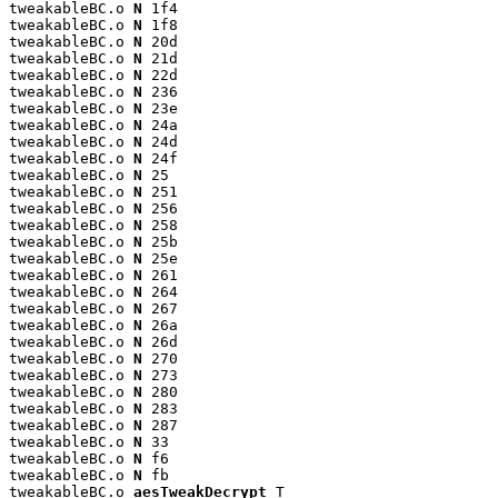
tweakableBC.o 
N
 1f4

tweakableBC.o 
N
 1f8

tweakableBC.o 
N
 20d

tweakableBC.o 
N
 21d

tweakableBC.o 
N
 22d

tweakableBC.o 
N
 236

tweakableBC.o 
N
 23e

tweakableBC.o 
N
 24a

tweakableBC.o 
N
 24d

tweakableBC.o 
N
 24f

tweakableBC.o 
N
 25

tweakableBC.o 
N
 251

tweakableBC.o 
N
 256

tweakableBC.o 
N
 258

tweakableBC.o 
N
 25b

tweakableBC.o 
N
 25e

tweakableBC.o 
N
 261

tweakableBC.o 
N
 264

tweakableBC.o 
N
 267

tweakableBC.o 
N
 26a

tweakableBC.o 
N
 26d

tweakableBC.o 
N
 270

tweakableBC.o 
N
 273

tweakableBC.o 
N
 280

tweakableBC.o 
N
 283

tweakableBC.o 
N
 287

tweakableBC.o 
N
 33

tweakableBC.o 
N
 f6

tweakableBC.o 
N
 fb

tweakableBC.o 
aesTweakDecrypt
 T
