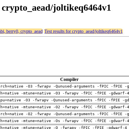
0, crypto_aead/joltikeq6464v1
abi, berry0, crypto_aead
Test results for crypto_aead/joltikeq6464v1
Compiler
arch=native -O3 -fwrapv -Qunused-arguments -fPIC -fPIE -
ch=native -mtune=native -O3 -fwrapv -fPIC -fPIE -gdwarf-
cpu=native -O3 -fwrapv -Qunused-arguments -fPIC -fPIE -g
ch=native -mtune=native -O2 -fwrapv -fPIC -fPIE -gdwarf-
arch=native -O2 -fwrapv -Qunused-arguments -fPIC -fPIE -
ch=native -mtune=native -Os -fwrapv -fPIC -fPIE -gdwarf-
ch=native -mtune=native -O -fwrapv -fPIC -fPIE -gdwarf-4