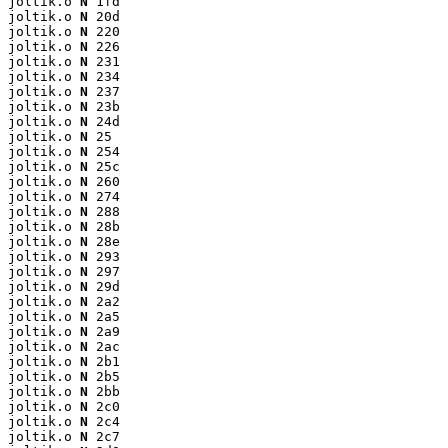
joltik.o 
N
 1fd

joltik.o 
N
 20d

joltik.o 
N
 220

joltik.o 
N
 226

joltik.o 
N
 231

joltik.o 
N
 234

joltik.o 
N
 237

joltik.o 
N
 23b

joltik.o 
N
 24d

joltik.o 
N
 25

joltik.o 
N
 254

joltik.o 
N
 25c

joltik.o 
N
 260

joltik.o 
N
 274

joltik.o 
N
 288

joltik.o 
N
 28b

joltik.o 
N
 28e

joltik.o 
N
 293

joltik.o 
N
 297

joltik.o 
N
 29d

joltik.o 
N
 2a2

joltik.o 
N
 2a5

joltik.o 
N
 2a9

joltik.o 
N
 2ac

joltik.o 
N
 2b1

joltik.o 
N
 2b5

joltik.o 
N
 2bb

joltik.o 
N
 2c0

joltik.o 
N
 2c4

joltik.o 
N
 2c7
