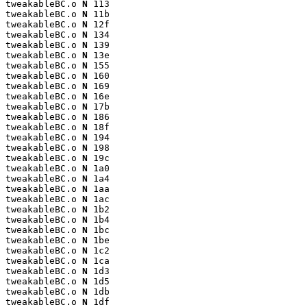
tweakableBC.o 
N
 113

tweakableBC.o 
N
 11b

tweakableBC.o 
N
 12f

tweakableBC.o 
N
 134

tweakableBC.o 
N
 139

tweakableBC.o 
N
 13e

tweakableBC.o 
N
 155

tweakableBC.o 
N
 160

tweakableBC.o 
N
 169

tweakableBC.o 
N
 16e

tweakableBC.o 
N
 17b

tweakableBC.o 
N
 186

tweakableBC.o 
N
 18f

tweakableBC.o 
N
 194

tweakableBC.o 
N
 198

tweakableBC.o 
N
 19c

tweakableBC.o 
N
 1a0

tweakableBC.o 
N
 1a4

tweakableBC.o 
N
 1aa

tweakableBC.o 
N
 1ac

tweakableBC.o 
N
 1b2

tweakableBC.o 
N
 1b4

tweakableBC.o 
N
 1bc

tweakableBC.o 
N
 1be

tweakableBC.o 
N
 1c2

tweakableBC.o 
N
 1ca

tweakableBC.o 
N
 1d3

tweakableBC.o 
N
 1d5

tweakableBC.o 
N
 1db

tweakableBC.o 
N
 1df
