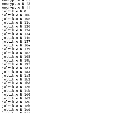
encrypt.o 
N
 f2

encrypt.o 
N
 ff

joltik.o 
N
 0

joltik.o 
N
 106

joltik.o 
N
 10e

joltik.o 
N
 11c

joltik.o 
N
 126

joltik.o 
N
 12e

joltik.o 
N
 134

joltik.o 
N
 14e

joltik.o 
N
 157

joltik.o 
N
 16e

joltik.o 
N
 179

joltik.o 
N
 182

joltik.o 
N
 195

joltik.o 
N
 19b

joltik.o 
N
 19f

joltik.o 
N
 1a1

joltik.o 
N
 1a3

joltik.o 
N
 1a5

joltik.o 
N
 1b2

joltik.o 
N
 1bd

joltik.o 
N
 1c6

joltik.o 
N
 1cb

joltik.o 
N
 1d0

joltik.o 
N
 1d2

joltik.o 
N
 1e6

joltik.o 
N
 1eb

joltik.o 
N
 1ed
