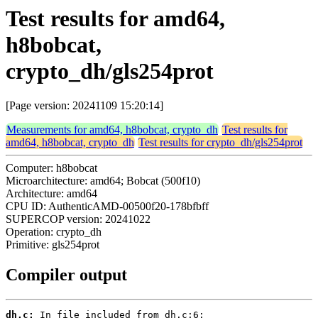
Test results for amd64,
h8bobcat,
crypto_dh/gls254prot
[Page version: 20241109 15:20:14]
Measurements for amd64, h8bobcat, crypto_dh
Test results for
amd64, h8bobcat, crypto_dh
Test results for crypto_dh/gls254prot
Computer: h8bobcat
Microarchitecture: amd64; Bobcat (500f10)
Architecture: amd64
CPU ID: AuthenticAMD-00500f20-178bfbff
SUPERCOP version: 20241022
Operation: crypto_dh
Primitive: gls254prot
Compiler output
dh.c: