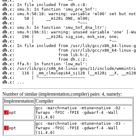
dh.c:
dh.c:
dh.c:
dh.c:
dh.c:
dh.c:
dh.c:
dh.c:
dh.c:
dh.c:
dh.c:
dh.c:
dh.c:
dh.c:
dh.c:
dh.c:
dh.c:
dh.c:
dh.c:
 ...
Number of similar (implementation,compiler) pairs: 4, namely:
Implementation
Compiler
gcc -march=native -mtune=native -O2 -
T:
opt
fwrapv -fPIC -fPIE -gdwarf-4 -Wall
(11.4.0)
gcc -march=native -mtune=native -O3 -
T:
opt
fwrapv -fPIC -fPIE -gdwarf-4 -Wall
(11.4.0)