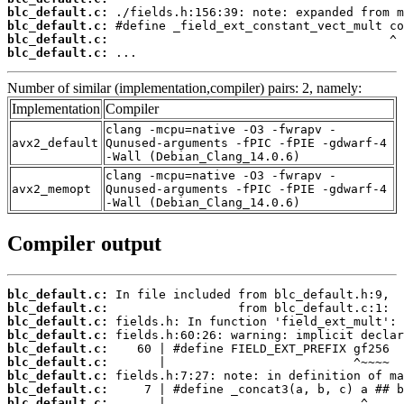
blc_default.c:
blc_default.c:
blc_default.c:
blc_default.c:
 ...
Number of similar (implementation,compiler) pairs: 2, namely:
Implementation
Compiler
clang -mcpu=native -O3 -fwrapv -
avx2_default
Qunused-arguments -fPIC -fPIE -gdwarf-4
-Wall (Debian_Clang_14.0.6)
clang -mcpu=native -O3 -fwrapv -
avx2_memopt
Qunused-arguments -fPIC -fPIE -gdwarf-4
-Wall (Debian_Clang_14.0.6)
Compiler output
blc_default.c:
blc_default.c:
blc_default.c:
blc_default.c:
blc_default.c:
blc_default.c:
blc_default.c:
blc_default.c:
blc_default.c: