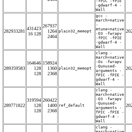
-fPIC -fPIE
-gdwarf-4 -
Wall
gcc -
march=native
-
267937
431423
mtune=native
282933281
1264
20
plain32_memopt
16 128
-O3 -fwrapv
2464
-fPIC -fPIE
-gdwarf-4 -
Wall
clang -
march=native
-Os -fwrapv
164646
158924
-Qunused-
289359583
128
1360
20
plain32_memopt
arguments -
128
2368
fPIC -fPIE -
gdwarf-4 -
Wall
clang -
march=native
-O3 -fwrapv
319594
260422
-Qunused-
289771822
128
1400
20
ref_default
arguments -
128
2368
fPIC -fPIE -
gdwarf-4 -
Wall
clang -
march=native