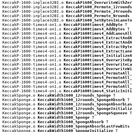
KeccakP-1600-inplace32BI.o 
KeccakP1600_OverwriteWithZer
KeccakP-1600-inplace32BI.o 
KeccakP1600_Permute_12rounds
KeccakP-1600-inplace32BI.o 
KeccakP1600_Permute_24rounds
KeccakP-1600-inplace32BI.o 
KeccakP1600_Permute_Nrounds
 
KeccakP-1600-inplace32BI.o 
KeccakP1600_SetBytesInLaneTo
KeccakP-1600-times4-on1.o 
KeccakP1600times4_AddByte
 T

KeccakP-1600-times4-on1.o 
KeccakP1600times4_AddBytes
 T

KeccakP-1600-times4-on1.o 
KeccakP1600times4_AddLanesAll
KeccakP-1600-times4-on1.o 
KeccakP1600times4_ExtractAndA
KeccakP-1600-times4-on1.o 
KeccakP1600times4_ExtractAndA
KeccakP-1600-times4-on1.o 
KeccakP1600times4_ExtractByte
KeccakP-1600-times4-on1.o 
KeccakP1600times4_ExtractLane
KeccakP-1600-times4-on1.o 
KeccakP1600times4_InitializeA
KeccakP-1600-times4-on1.o 
KeccakP1600times4_OverwriteBy
KeccakP-1600-times4-on1.o 
KeccakP1600times4_OverwriteLa
KeccakP-1600-times4-on1.o 
KeccakP1600times4_OverwriteWi
KeccakP-1600-times4-on1.o 
KeccakP1600times4_PermuteAll_
KeccakP-1600-times4-on1.o 
KeccakP1600times4_PermuteAll_
KeccakP-1600-times4-on1.o 
KeccakP1600times4_PermuteAll_
KeccakP-1600-times4-on1.o 
KeccakP1600times4_PermuteAll_
KeccakP-1600-times4-on1.o 
KeccakP1600times4_StaticIniti
KeccakSponge.o 
KeccakWidth1600_12rounds_Sponge
 T

KeccakSponge.o 
KeccakWidth1600_12rounds_SpongeAbsorb
 T

KeccakSponge.o 
KeccakWidth1600_12rounds_SpongeAbsorbLas
KeccakSponge.o 
KeccakWidth1600_12rounds_SpongeInitializ
KeccakSponge.o 
KeccakWidth1600_12rounds_SpongeSqueeze
 T

KeccakSponge.o 
KeccakWidth1600_Sponge
 T

KeccakSponge.o 
KeccakWidth1600_SpongeAbsorb
 T

KeccakSponge.o 
KeccakWidth1600_SpongeAbsorbLastFewBits
 
KeccakSponge.o 
KeccakWidth1600_SpongeInitialize
 T
