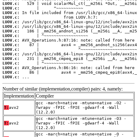
LUOV.c:
LUOV.c:
LUOV.c:
LUOV.c:
LUOV.c:
LUOV.c:
LUOV.c:
LUOV.c:
LUOV.c:
LUOV.c:
LUOV.c:
LUOV.c:
LUOV.c:
LUOV.c:
LUOV.c:
LUOV.c:
LUOV.c:
 ...
Number of similar (implementation,compiler) pairs: 4, namely:
Implementation
Compiler
gcc -march=native -mtune=native -O2 -
T:
avx2
fwrapv -fPIC -fPIE -gdwarf-4 -Wall
(12.2.0)
gcc -march=native -mtune=native -O3 -
T:
avx2
fwrapv -fPIC -fPIE -gdwarf-4 -Wall
(12.2.0)
gcc -march=native -mtune=native -O -