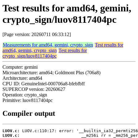
Test results for amd64, gemini,
crypto_sign/luov8117404pc
[Page version: 20260711 06:33:12]
Measurements for amd64, gemini, crypto_sign
Test results for
amd64, gemini, crypto_sign
Test results for
crypto_sign/luov8117404pc
Computer: gemini
Microarchitecture: amd64; Goldmont Plus (706a8)
Architecture: amd64
CPU ID: GenuineIntel-000706a8-bfebfbff
SUPERCOP version: 20260627
Operation: crypto_sign
Primitive: luov8117404pc
Compiler output
LUOV.c:
LUOV.c: