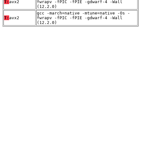
T:
avx2
fwrapv -fPIC -fPIE -gdwarf-4 -Wall
(12.2.0)
gcc -march=native -mtune=native -Os -
T:
avx2
fwrapv -fPIC -fPIE -gdwarf-4 -Wall
(12.2.0)