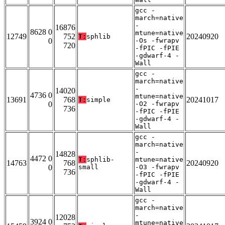
gcc -
march=native
-
16876
8628 0
mtune=native
12749
752
20240920
T:
sphlib
0
-Os -fwrapv
720
-fPIC -fPIE
-gdwarf-4 -
Wall
gcc -
march=native
-
14020
4736 0
mtune=native
13691
768
20241017
T:
simple
0
-O2 -fwrapv
736
-fPIC -fPIE
-gdwarf-4 -
Wall
gcc -
march=native
-
14828
4472 0
T:
sphlib-
mtune=native
14763
768
20240920
0
small
-O3 -fwrapv
736
-fPIC -fPIE
-gdwarf-4 -
Wall
gcc -
march=native
-
12028
3924 0
mtune=native