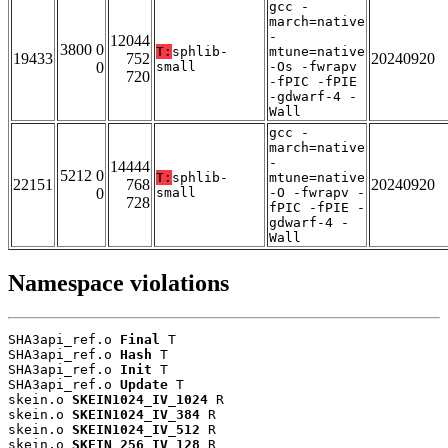
gcc -
march=native
-
12044
3800 0
T:
sphlib-
mtune=native
19433
752
20240920
0
small
-Os -fwrapv
720
-fPIC -fPIE
-gdwarf-4 -
Wall
gcc -
march=native
-
14444
5212 0
T:
sphlib-
mtune=native
22151
768
20240920
0
small
-O -fwrapv -
728
fPIC -fPIE -
gdwarf-4 -
Wall
Namespace violations
SHA3api_ref.o 
Final
 T

SHA3api_ref.o 
Hash
 T

SHA3api_ref.o 
Init
 T

SHA3api_ref.o 
Update
 T

skein.o 
SKEIN1024_IV_1024
 R

skein.o 
SKEIN1024_IV_384
 R

skein.o 
SKEIN1024_IV_512
 R

skein.o 
SKEIN_256_IV_128
 R
