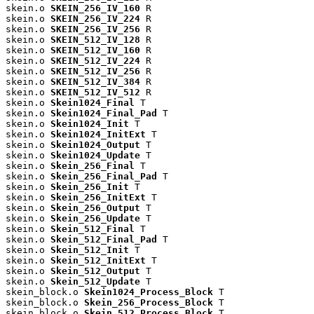
skein.o 
SKEIN_256_IV_160
 R

skein.o 
SKEIN_256_IV_224
 R

skein.o 
SKEIN_256_IV_256
 R

skein.o 
SKEIN_512_IV_128
 R

skein.o 
SKEIN_512_IV_160
 R

skein.o 
SKEIN_512_IV_224
 R

skein.o 
SKEIN_512_IV_256
 R

skein.o 
SKEIN_512_IV_384
 R

skein.o 
SKEIN_512_IV_512
 R

skein.o 
Skein1024_Final
 T

skein.o 
Skein1024_Final_Pad
 T

skein.o 
Skein1024_Init
 T

skein.o 
Skein1024_InitExt
 T

skein.o 
Skein1024_Output
 T

skein.o 
Skein1024_Update
 T

skein.o 
Skein_256_Final
 T

skein.o 
Skein_256_Final_Pad
 T

skein.o 
Skein_256_Init
 T

skein.o 
Skein_256_InitExt
 T

skein.o 
Skein_256_Output
 T

skein.o 
Skein_256_Update
 T

skein.o 
Skein_512_Final
 T

skein.o 
Skein_512_Final_Pad
 T

skein.o 
Skein_512_Init
 T

skein.o 
Skein_512_InitExt
 T

skein.o 
Skein_512_Output
 T

skein.o 
Skein_512_Update
 T

skein_block.o 
Skein1024_Process_Block
 T

skein_block.o 
Skein_256_Process_Block
 T

skein_block.o 
Skein_512_Process_Block
 T