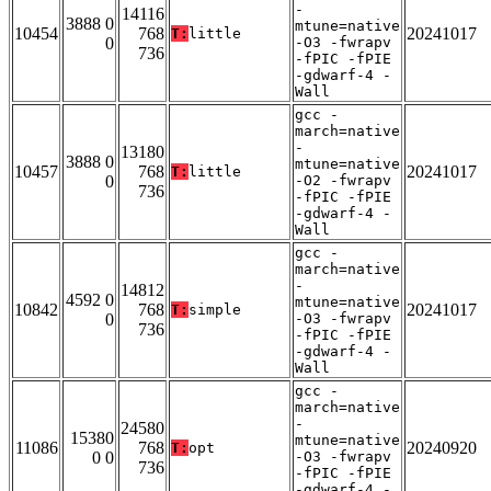
-
14116
3888 0
mtune=native
10454
768
20241017
T:
little
0
-O3 -fwrapv
736
-fPIC -fPIE
-gdwarf-4 -
Wall
gcc -
march=native
-
13180
3888 0
mtune=native
10457
768
20241017
T:
little
0
-O2 -fwrapv
736
-fPIC -fPIE
-gdwarf-4 -
Wall
gcc -
march=native
-
14812
4592 0
mtune=native
10842
768
20241017
T:
simple
0
-O3 -fwrapv
736
-fPIC -fPIE
-gdwarf-4 -
Wall
gcc -
march=native
-
24580
15380
mtune=native
11086
768
20240920
T:
opt
0 0
-O3 -fwrapv
736
-fPIC -fPIE
-gdwarf-4 -