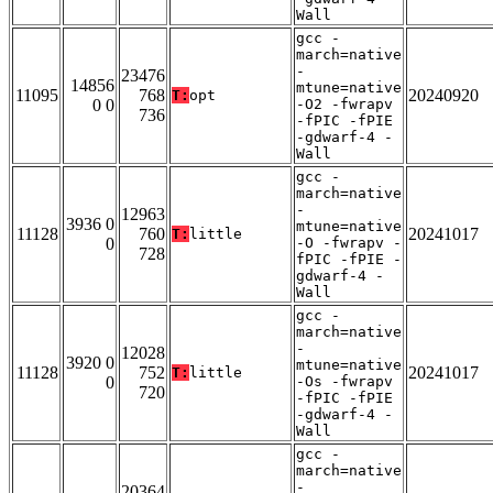
Wall
gcc -
march=native
-
23476
14856
mtune=native
11095
768
20240920
T:
opt
0 0
-O2 -fwrapv
736
-fPIC -fPIE
-gdwarf-4 -
Wall
gcc -
march=native
-
12963
3936 0
mtune=native
11128
760
20241017
T:
little
0
-O -fwrapv -
728
fPIC -fPIE -
gdwarf-4 -
Wall
gcc -
march=native
-
12028
3920 0
mtune=native
11128
752
20241017
T:
little
0
-Os -fwrapv
720
-fPIC -fPIE
-gdwarf-4 -
Wall
gcc -
march=native
-
20364