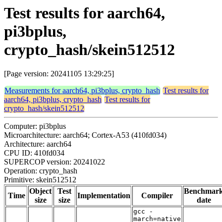
Test results for aarch64,
pi3bplus,
crypto_hash/skein512512
[Page version: 20241105 13:29:25]
Measurements for aarch64, pi3bplus, crypto_hash
Test results for
aarch64, pi3bplus, crypto_hash
Test results for
crypto_hash/skein512512
Computer: pi3bplus
Microarchitecture: aarch64; Cortex-A53 (410fd034)
Architecture: aarch64
CPU ID: 410fd034
SUPERCOP version: 20241022
Operation: crypto_hash
Primitive: skein512512
Object
Test
Benchmar
Time
Implementation
Compiler
size
size
date
gcc -
march=native