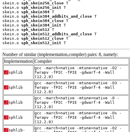
skein.o 
sph_skein256_close
 T

skein.o 
sph_skein256_init
 T

skein.o 
sph_skein384
 T

skein.o 
sph_skein384_addbits_and_close
 T

skein.o 
sph_skein384_close
 T

skein.o 
sph_skein384_init
 T

skein.o 
sph_skein512
 T

skein.o 
sph_skein512_addbits_and_close
 T

skein.o 
sph_skein512_close
 T

skein.o 
sph_skein512_init
 T
Number of similar (implementation,compiler) pairs: 8, namely:
Implementation
Compiler
gcc -march=native -mtune=native -O2 -
T:
sphlib
fwrapv -fPIC -fPIE -gdwarf-4 -Wall
(12.2.0)
gcc -march=native -mtune=native -O3 -
T:
sphlib
fwrapv -fPIC -fPIE -gdwarf-4 -Wall
(12.2.0)
gcc -march=native -mtune=native -O -
T:
sphlib
fwrapv -fPIC -fPIE -gdwarf-4 -Wall
(12.2.0)
gcc -march=native -mtune=native -Os -
T:
sphlib
fwrapv -fPIC -fPIE -gdwarf-4 -Wall
(12.2.0)
gcc -march=native -mtune=native -O2 -
T:
sphlib-