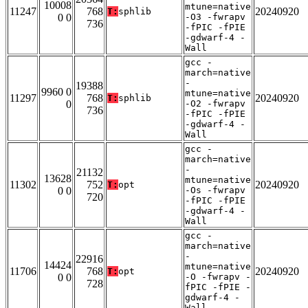
10008
mtune=native
11247
768
20240920
T:
sphlib
0 0
-O3 -fwrapv
736
-fPIC -fPIE
-gdwarf-4 -
Wall
gcc -
march=native
-
19388
9960 0
mtune=native
11297
768
20240920
T:
sphlib
0
-O2 -fwrapv
736
-fPIC -fPIE
-gdwarf-4 -
Wall
gcc -
march=native
-
21132
13628
mtune=native
11302
752
20240920
T:
opt
0 0
-Os -fwrapv
720
-fPIC -fPIE
-gdwarf-4 -
Wall
gcc -
march=native
-
22916
14424
mtune=native
11706
768
20240920
T:
opt
0 0
-O -fwrapv -
728
fPIC -fPIE -
gdwarf-4 -
Wall