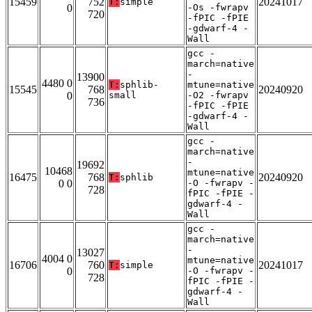
15459
752
20241017
T:
simple
0
-Os -fwrapv
720
-fPIC -fPIE
-gdwarf-4 -
Wall
gcc -
march=native
-
13900
4480 0
T:
sphlib-
mtune=native
15545
768
20240920
0
small
-O2 -fwrapv
736
-fPIC -fPIE
-gdwarf-4 -
Wall
gcc -
march=native
-
19692
10468
mtune=native
16475
768
20240920
T:
sphlib
0 0
-O -fwrapv -
728
fPIC -fPIE -
gdwarf-4 -
Wall
gcc -
march=native
-
13027
4004 0
mtune=native
16706
760
20241017
T:
simple
0
-O -fwrapv -
728
fPIC -fPIE -
gdwarf-4 -
Wall